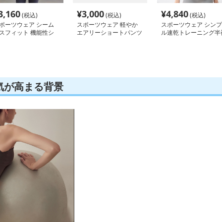
3,160
¥
3,000
¥
4,840
(税込)
(税込)
(税込)
ポーツウェア シーム
スポーツウェア 軽やか
スポーツウェア シンプ
スフィット 機能性シ
エアリーショートパンツ
ル速乾トレーニング半
ートスリーブ
気が高まる背景