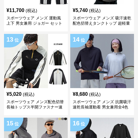
¥
11,700
¥
5,740
(税込)
(税込)
スポーツウェア メンズ 運動風
スポーツウェア メンズ 吸汗速乾
上下 男女兼用 ジョガー セット
配色切替えタンクトップ 超軽量
春夏
13
14
位
位
¥
5,020
¥
8,680
(税込)
(税込)
スポーツウェア メンズ配色切替
スポーツウェア メンズ 抗菌吸汗
長袖トップス半開ファスナー速
速乾長袖運動着 男女兼用全4色
乾紫外線対策
15
16
位
位