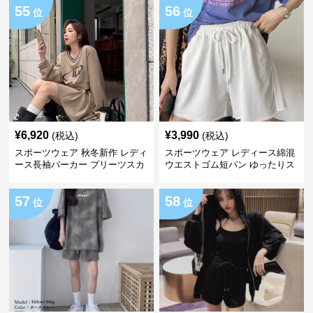
55
56
位
位
¥
6,920
¥
3,990
(税込)
(税込)
スポーツウェア 秋冬新作 レディ
スポーツウェア レディース綿混
ース長袖パーカー プリーツスカ
ウエストゴム短パン ゆったりス
ート セット
ポーツウェア
57
58
位
位