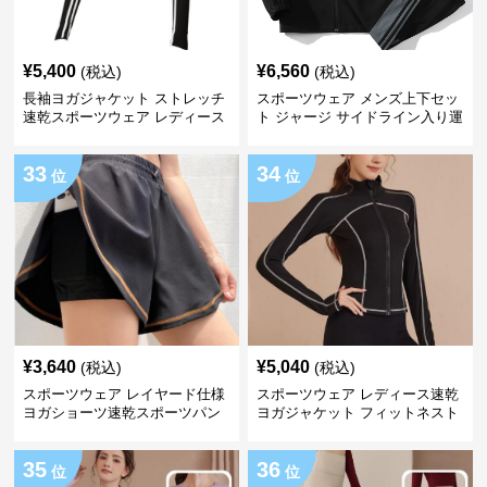
¥
5,400
¥
6,560
(税込)
(税込)
長袖ヨガジャケット ストレッチ
スポーツウェア メンズ上下セッ
速乾スポーツウェア レディース
ト ジャージ サイドライン入り運
動着
33
34
位
位
¥
3,640
¥
5,040
(税込)
(税込)
スポーツウェア レイヤード仕様
スポーツウェア レディース速乾
ヨガショーツ速乾スポーツパン
ヨガジャケット フィットネスト
ツ
ップス
35
36
位
位