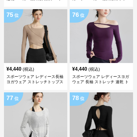
付き男女兼用
吸汗速乾 軽量
75
76
位
位
¥
4,440
¥
4,440
(税込)
(税込)
スポーツウェア レディース長袖
スポーツウェア レディースヨガ
ヨガウェア ストレッチトップス
ウェア 長袖 ストレッチ 速乾 ト
速乾スポーツ
ップス
77
78
位
位