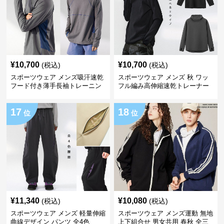
¥
10,700
¥
10,700
(税込)
(税込)
スポーツウェア メンズ吸汗速乾
スポーツウェア メンズ 秋 ワッ
フード付き薄手長袖トレーニン
フル編み高伸縮速乾トレーナー
グウェア全4色
17
18
位
位
¥
11,340
¥
10,080
(税込)
(税込)
スポーツウェア メンズ 軽量伸縮
スポーツウェア メンズ運動 無地
曲線デザイン パンツ 全4色
上下組合せ 男女共用 春秋 全三