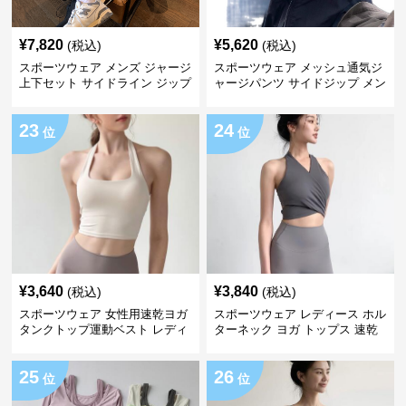
¥
7,820
¥
5,620
(税込)
(税込)
スポーツウェア メンズ ジャージ
スポーツウェア メッシュ通気ジ
上下セット サイドライン ジップ
ャージパンツ サイドジップ メン
アップ
ズ
23
24
位
位
¥
3,640
¥
3,840
(税込)
(税込)
スポーツウェア 女性用速乾ヨガ
スポーツウェア レディース ホル
タンクトップ運動ベスト レディ
ターネック ヨガ トップス 速乾
ース
運動着
25
26
位
位