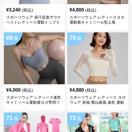
¥
3,240
¥
4,800
(税込)
(税込)
スポーツウェア 発汗促進サウナ
スポーツウェア レディースヨガ
ベストレディース運動トップス
運動着キャミソール型上着
69
70
位
位
¥
4,000
¥
4,880
(税込)
(税込)
スポーツウェア レディース速乾
スポーツウェア レディース ヨガ
キャミソール運動着ヨガ専用フ
ウェア 長袖 重ね着風 速乾 運動
ィットネス
服
71
72
位
位