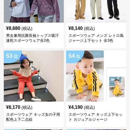
¥
8,680
¥
8,140
(税込)
(税込)
男女兼用抗菌長袖トップス吸汗
スポーツウェア メンズ レトロ風
速乾スポーツウェア全2色
ジャージ上下セット 全3色
53
54
位
位
¥
6,170
¥
4,190
(税込)
(税込)
スポーツウェア キッズ女の子用
スポーツウェア キッズ上下セッ
配色上下二点組
ト カジュアルジャージ