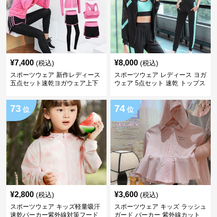
¥
7,400
¥
8,000
(税込)
(税込)
スポーツウェア 新作レディース
スポーツウェア レディース ヨガ
五点セット速乾ヨガウェア上下
ウェア 5点セット 速乾 トップス
レギンス
73
74
位
位
¥
2,800
¥
3,600
(税込)
(税込)
スポーツウェア キッズ軽量吸汗
スポーツウェア キッズ ラッシュ
速乾パーカー紫外線対策フード
ガード パーカー 紫外線カット