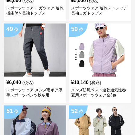
¥
4,600
¥
5,000
(税込)
(税込)
スポーツウェア ヨガウェア 速乾
スポーツウェア 速乾ストレッチ
機能付き長袖トップス
長袖ヨガトップス
49
50
位
位
¥
6,040
¥
10,140
(税込)
(税込)
スポーツウェア メンズ裏ボア厚
メンズ防風ベスト速乾通気性春
手スポーツパンツ秋冬用
夏用スポーツウェア全3色
51
52
位
位