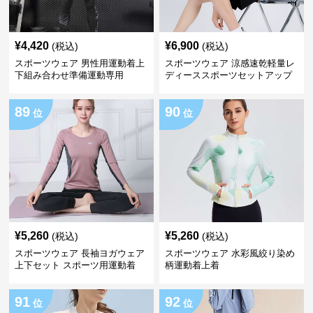
¥
4,420
¥
6,900
(税込)
(税込)
スポーツウェア 男性用運動着上
スポーツウェア 涼感速乾軽量レ
下組み合わせ準備運動専用
ディーススポーツセットアップ
89
90
位
位
¥
5,260
¥
5,260
(税込)
(税込)
スポーツウェア 長袖ヨガウェア
スポーツウェア 水彩風絞り染め
上下セット スポーツ用運動着
柄運動着上着
91
92
位
位