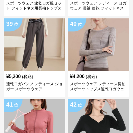
スポーツウェア 速乾ヨガ服セッ
スポーツウェア レディース ヨガ
ト フィットネス用長袖トップス
ウェア 長袖 速乾 フィットネス
ショートパンツ
トップス
39
40
位
位
¥
5,200
¥
4,200
(税込)
(税込)
速乾ヨガパンツ レディース ジョ
スポーツウェア レディース長袖
ガー スポーツウェア
スポーツトップス速乾ヨガウェ
ア
41
42
位
位