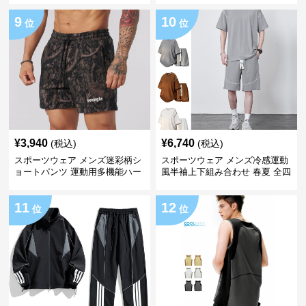
9
10
位
位
¥
3,940
¥
6,740
(税込)
(税込)
スポーツウェア メンズ迷彩柄シ
スポーツウェア メンズ冷感運動
ョートパンツ 運動用多機能ハー
風半袖上下組み合わせ 春夏 全四
フパンツ 全8色展開
色
11
12
位
位