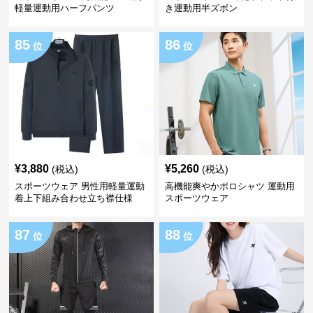
軽量運動用ハーフパンツ
き運動用半ズボン
85
86
位
位
¥
3,880
¥
5,260
(税込)
(税込)
スポーツウェア 男性用軽量運動
高機能爽やかポロシャツ 運動用
着上下組み合わせ立ち襟仕様
スポーツウェア
87
88
位
位