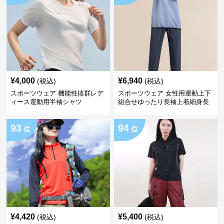
¥
4,000
¥
6,940
(税込)
(税込)
スポーツウェア 機能性抜群レデ
スポーツウェア 女性用運動上下
ィース運動用半袖シャツ
組合せゆったり長袖上着細身長
ズボン
93
94
位
位
¥
4,420
¥
5,400
(税込)
(税込)