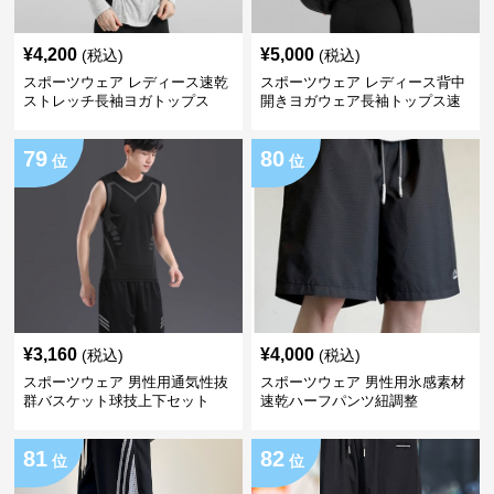
¥
4,200
¥
5,000
(税込)
(税込)
スポーツウェア レディース速乾
スポーツウェア レディース背中
ストレッチ長袖ヨガトップス
開きヨガウェア長袖トップス速
乾ストレッチ
79
80
位
位
¥
3,160
¥
4,000
(税込)
(税込)
スポーツウェア 男性用通気性抜
スポーツウェア 男性用氷感素材
群バスケット球技上下セット
速乾ハーフパンツ紐調整
81
82
位
位