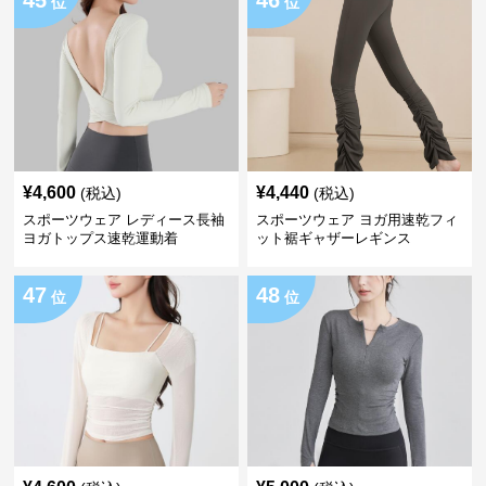
45
46
位
位
¥
4,600
¥
4,440
(税込)
(税込)
スポーツウェア レディース長袖
スポーツウェア ヨガ用速乾フィ
ヨガトップス速乾運動着
ット裾ギャザーレギンス
47
48
位
位