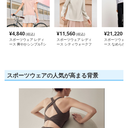
¥
4,840
¥
11,560
¥
21,220
(税込)
(税込)
(税
スポーツウェア レディ
スポーツウェア レディ
スポーツウェア
ース 爽やかシンプルTシ
ース シティウォークフ
ース なめらか
ャツ
ード付きジャケット
ーカー
スポーツウェアの人気が高まる背景