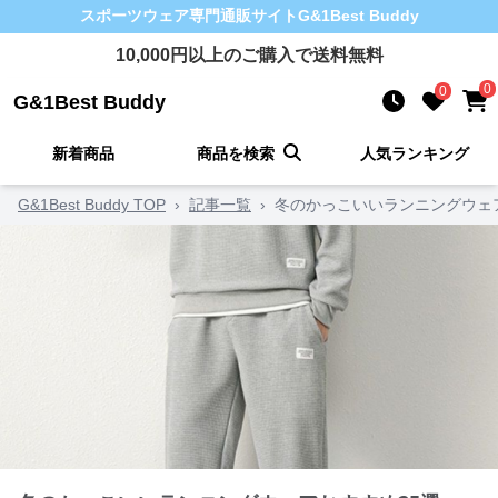
スポーツウェア
専門通販サイト
G&1Best Buddy
10,000
円以上のご購入で送料無料
0
0
G&1Best Buddy
新着商品
商品を検索
人気ランキング
G&1Best Buddy TOP
›
記事一覧
›
冬のかっこいいランニングウェ