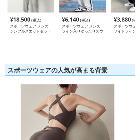
¥
18,500
¥
6,140
¥
3,880
(税込)
(税込)
(税込
スポーツウェア メンズ
スポーツウェア メンズ
スポーツウェア
シンプルスエットセット
ライン入りゆったりスウ
サイドラインワ
アップ
ェットパンツ
ツ
スポーツウェアの人気が高まる背景