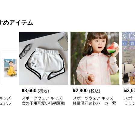
乾 運動着
風 速乾 長袖トップス
ヨガ運動用トップス
乾フ
すめアイテム
¥
3,660
¥
2,800
¥
3,6
(税込)
(税込)
キッズ
スポーツウェア キッズ
スポーツウェア キッズ
スポ
ュアル
女の子用可愛い猫柄運動
軽量吸汗速乾パーカー紫
ラッ
ショートパンツ
外線対策フード付き男女
ー 紫
兼用
乾 軽