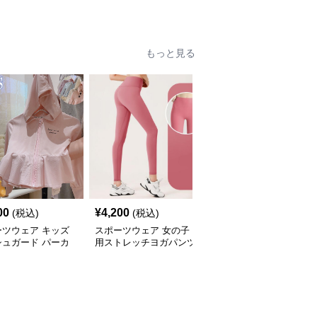
ィットネス
ス フィットネスレギン
カート ヨガウェア
ス
もっと見る
00
¥
4,200
¥
4,460
(税込)
(税込)
(税込)
ーツウェア キッズ
スポーツウェア 女の子
スポーツウェア キッズ
シュガード パーカ
用ストレッチヨガパンツ
用スポーツロゴ半袖Tシ
外線カット 吸汗速
運動着
ャツ
量