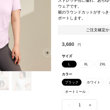
ストレッチ性に優れ、あらゆ
ウェアです。
裾のラウンドカットがすっき
ポートします。
ご注文確定か
3,680
円
Next slide
サイズ
L
XL
2XL
カラー
ブラック
ホワイト
オートミール
1