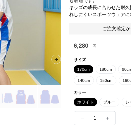
も最適です。
キッズの成長に合わせた耐久
れしにくいスポーツウェアに
ご注文確定か
6,280
円
サイズ
Next slide
170cm
180cm
90c
140cm
150cm
160
カラー
ホワイト
ブルー
レ
1