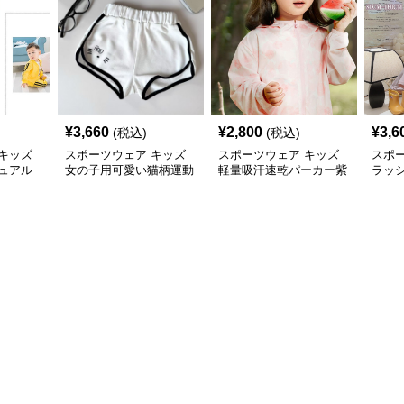
¥
3,660
¥
2,800
¥
3,6
(税込)
(税込)
キッズ
スポーツウェア キッズ
スポーツウェア キッズ
スポ
ュアル
女の子用可愛い猫柄運動
軽量吸汗速乾パーカー紫
ラッ
ショートパンツ
外線対策フード付き男女
ー 紫
兼用
乾 軽