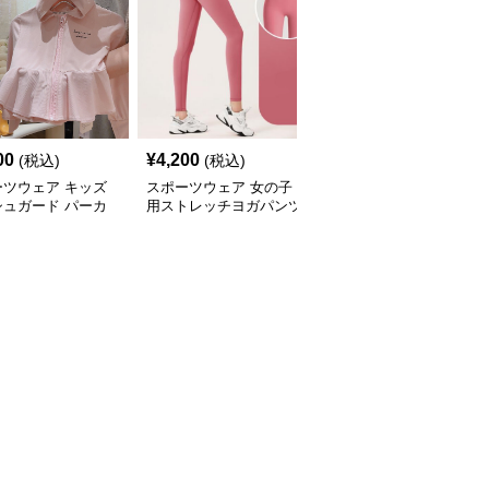
00
¥
4,200
¥
4,460
(税込)
(税込)
(税込)
ーツウェア キッズ
スポーツウェア 女の子
スポーツウェア キッズ
シュガード パーカ
用ストレッチヨガパンツ
用スポーツロゴ半袖Tシ
外線カット 吸汗速
運動着
ャツ
量