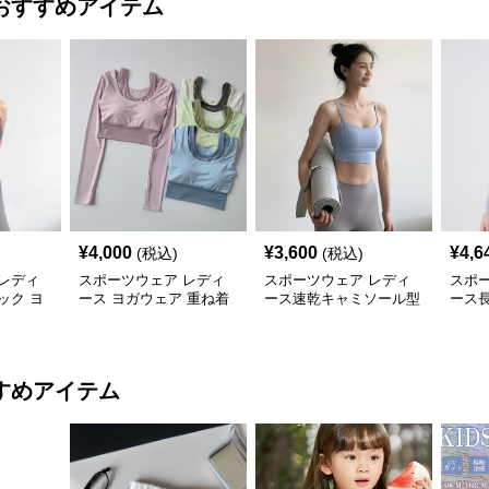
おすすめアイテム
¥
4,000
¥
3,600
¥
4,6
(税込)
(税込)
レディ
スポーツウェア レディ
スポーツウェア レディ
スポ
ック ヨ
ース ヨガウェア 重ね着
ース速乾キャミソール型
ース
乾 運動着
風 速乾 長袖トップス
ヨガ運動用トップス
乾フ
すめアイテム