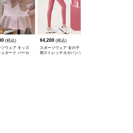
00
¥
4,200
¥
4,460
(税込)
(税込)
(税込)
ーツウェア キッズ
スポーツウェア 女の子
スポーツウェア キッズ
シュガード パーカ
用ストレッチヨガパンツ
用スポーツロゴ半袖Tシ
外線カット 吸汗速
運動着
ャツ
量