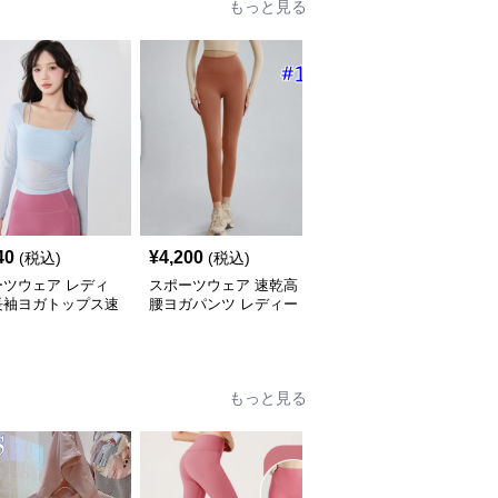
もっと見る
40
¥
4,200
¥
6,000
(税込)
(税込)
(税込)
ーツウェア レディ
スポーツウェア 速乾高
スポーツウェア レディ
長袖ヨガトップス速
腰ヨガパンツ レディー
ース テニス プリーツス
ィットネス
ス フィットネスレギン
カート ヨガウェア
ス
もっと見る