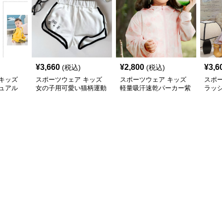
¥
3,660
¥
2,800
¥
3,6
(税込)
(税込)
キッズ
スポーツウェア キッズ
スポーツウェア キッズ
スポ
ュアル
女の子用可愛い猫柄運動
軽量吸汗速乾パーカー紫
ラッ
ショートパンツ
外線対策フード付き男女
ー 紫
兼用
乾 軽