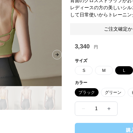
背面のクロスストラップがお
レディースの方の美しいシル
して日常使いからトレーニン
ご注文確定か
3,340
円
Next slide
サイズ
S
M
L
カラー
ブラック
グリーン
1
購