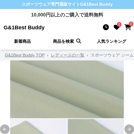
スポーツウェア
専門通販サイト
G&1Best Buddy
10,000
円以上のご購入で送料無料
0
0
G&1Best Buddy
新着商品
商品を検索
人気ランキング
G&1Best Buddy TOP
›
レディースの一覧
›
スポーツウェア シー
Previous slide
Ne