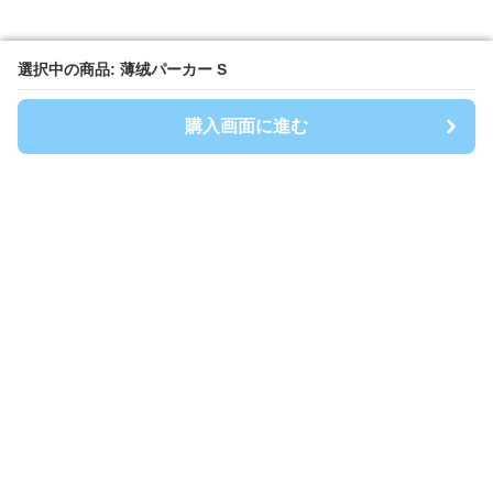
選択中の商品: 薄绒パーカー S
選択中の商品: 薄绒パーカー S
購入画面に進む
購入画面に進む
G&1Best Buddy
について
会社概要