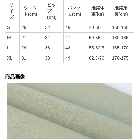
サ
ヒッ
ウエス
パンツ
推奨体
推奨身
イ
プ
ト(cm)
丈(cm)
重(kg)
長(cm)
ズ
(cm)
S
25
32
46
40-50
155-160
M
27
34
47
50-55
160-165
L
29
36
48
55-62.5
165-170
XL
31
38
49
62.5-70
170-175
商品画像