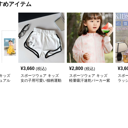
すめアイテム
¥
3,660
¥
2,800
¥
3,6
(税込)
(税込)
キッズ
スポーツウェア キッズ
スポーツウェア キッズ
スポ
ュアル
女の子用可愛い猫柄運動
軽量吸汗速乾パーカー紫
ラッ
ショートパンツ
外線対策フード付き男女
ー 紫
兼用
乾 軽