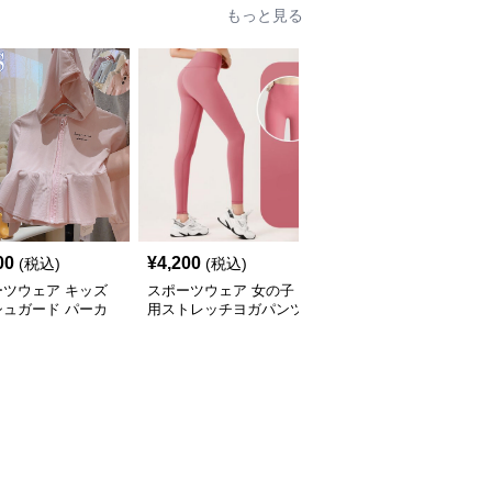
もっと見る
00
¥
4,200
¥
4,460
(税込)
(税込)
(税込)
ーツウェア キッズ
スポーツウェア 女の子
スポーツウェア キッズ
シュガード パーカ
用ストレッチヨガパンツ
用スポーツロゴ半袖Tシ
外線カット 吸汗速
運動着
ャツ
量