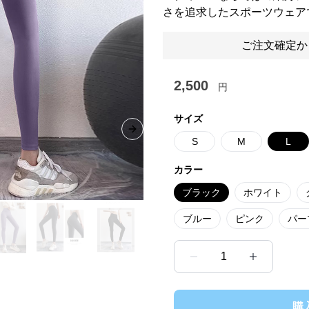
さを追求したスポーツウェア
ご注文確定か
2,500
円
サイズ
Next slide
S
M
L
カラー
ブラック
ホワイト
ブルー
ピンク
パー
1
購