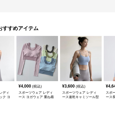
おすすめアイテム
¥
4,000
¥
3,600
¥
4,6
(税込)
(税込)
レディ
スポーツウェア レディ
スポーツウェア レディ
スポ
ック ヨ
ース ヨガウェア 重ね着
ース速乾キャミソール型
ース
乾 運動着
風 速乾 長袖トップス
ヨガ運動用トップス
乾フ