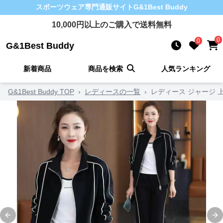
スポーツウェア
専門通販サイト
G&1Best Buddy
10,000
円以上のご購入で送料無料
0
0
G&1Best Buddy
新着商品
商品を検索
人気ランキング
G&1Best Buddy TOP
›
レディースの一覧
›
レディース ジャージ 
Previous slide
Ne