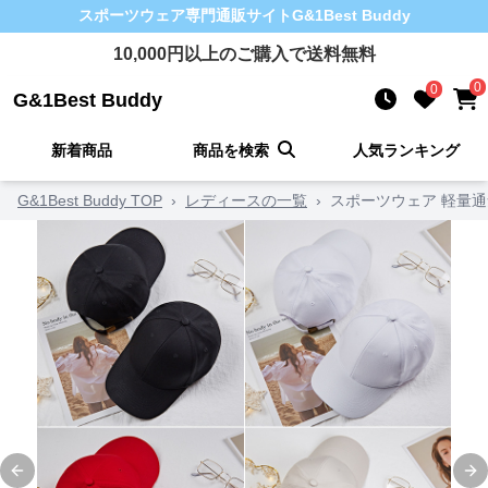
スポーツウェア
専門通販サイト
G&1Best Buddy
10,000
円以上のご購入で送料無料
0
0
G&1Best Buddy
新着商品
商品を検索
人気ランキング
G&1Best Buddy TOP
›
レディースの一覧
›
スポーツウェア 軽量
Previous slide
Ne