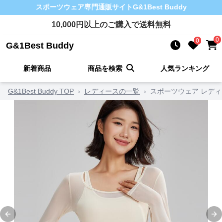
スポーツウェア
専門通販サイト
G&1Best Buddy
10,000
円以上のご購入で送料無料
0
0
G&1Best Buddy
新着商品
商品を検索
人気ランキング
G&1Best Buddy TOP
›
レディースの一覧
›
スポーツウェア レディ
Previous slide
Ne