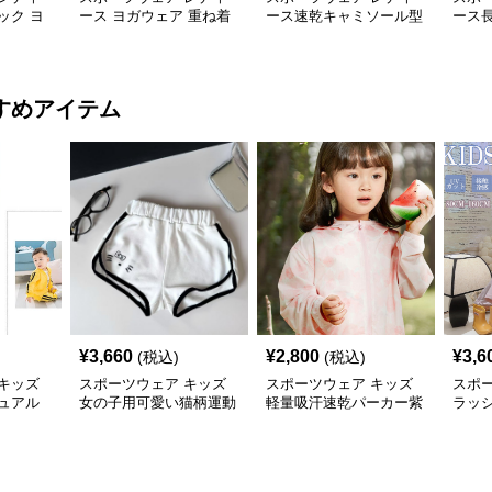
ック ヨ
ース ヨガウェア 重ね着
ース速乾キャミソール型
ース
乾 運動着
風 速乾 長袖トップス
ヨガ運動用トップス
乾フ
すめアイテム
¥
3,660
¥
2,800
¥
3,6
(税込)
(税込)
キッズ
スポーツウェア キッズ
スポーツウェア キッズ
スポ
ュアル
女の子用可愛い猫柄運動
軽量吸汗速乾パーカー紫
ラッ
ショートパンツ
外線対策フード付き男女
ー 紫
兼用
乾 軽