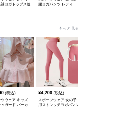
長袖ヨガトップス速
腰ヨガパンツ レディー
ース テニス プリーツス
ィットネス
ス フィットネスレギン
カート ヨガウェア
ス
もっと見る
00
¥
4,200
¥
4,460
(税込)
(税込)
(税込)
ーツウェア キッズ
スポーツウェア 女の子
スポーツウェア キッズ
シュガード パーカ
用ストレッチヨガパンツ
用スポーツロゴ半袖Tシ
外線カット 吸汗速
運動着
ャツ
量