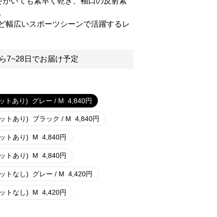
をかいても素早く乾き、袖口の反射素
。
ど幅広いスポーツシーンで活躍するレ
ら7~28日でお届け予定
ットあり)
グレー / M
4,840
円
ットあり)
ブラック / M
4,840
円
ットあり)
M
4,840
円
ットあり)
M
4,840
円
ットなし)
グレー / M
4,420
円
ットなし)
M
4,420
円