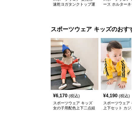
速乾ヨガタンクトップ運
ース ホルターネ
動ベスト レディース
ガ トップス 速
スポーツウェア
キッズ
のおす
¥
6,170
¥
4,190
(税込)
(税込)
スポーツウェア キッズ
スポーツウェア 
女の子用配色上下二点組
上下セット カジ
ジャージ