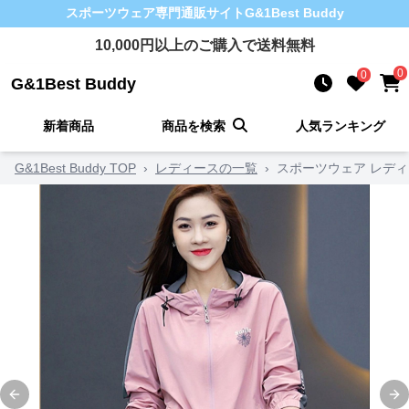
スポーツウェア
専門通販サイト
G&1Best Buddy
10,000
円以上のご購入で送料無料
0
0
G&1Best Buddy
新着商品
商品を検索
人気ランキング
G&1Best Buddy TOP
›
レディースの一覧
›
スポーツウェア レデ
Previous slide
Ne