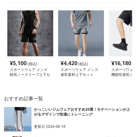
¥
5,100
¥
4,420
¥
16,180
(税込)
(税込)
(税
スポーツウェア メンズ
スポーツウェア メンズ
スポーツウェア
軽快ノースリーブ上下セ
速乾素材上下セット
機能性速乾ショ
ット
ツ
おすすめ記事一覧
かっこいいジムウェアおすすめ20選！モチベーションが上
がるデザインで快適にトレーニング
更新日
2026-06-18