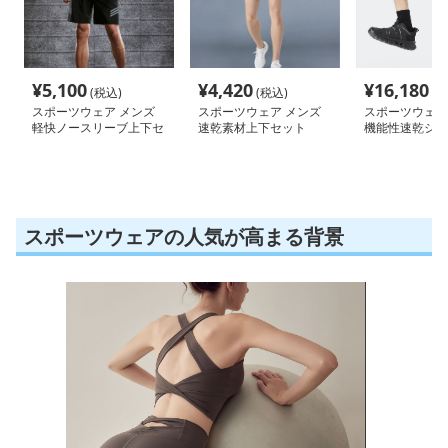
¥
5,100
¥
4,420
¥
16,180
(税込)
(税込)
(税
スポーツウェア メンズ
スポーツウェア メンズ
スポーツウェア
軽快ノースリーブ上下セ
速乾素材上下セット
機能性速乾ショ
ット
ツ
スポーツウェアの人気が高まる背景