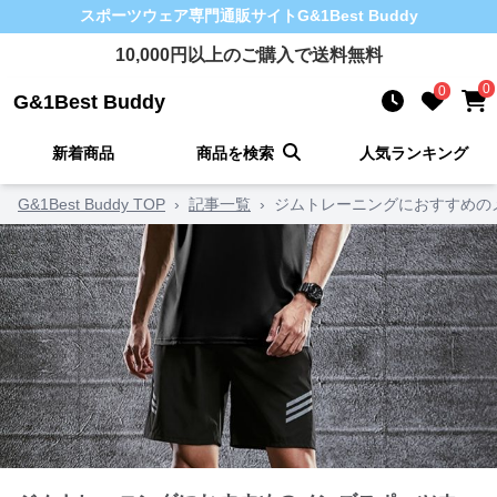
スポーツウェア
専門通販サイト
G&1Best Buddy
10,000
円以上のご購入で送料無料
0
0
G&1Best Buddy
新着商品
商品を検索
人気ランキング
G&1Best Buddy TOP
›
記事一覧
›
ジムトレーニングにおすすめの