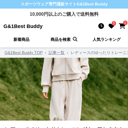
スポーツウェア
専門通販サイト
G&1Best Buddy
10,000
円以上のご購入で送料無料
0
0
G&1Best Buddy
新着商品
商品を検索
人気ランキング
G&1Best Buddy TOP
›
記事一覧
›
レディースのゆったりトレーニ