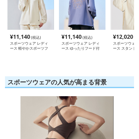
¥
11,140
¥
11,140
¥
12,020
(税込)
(税込)
(税
スポーツウェア レディ
スポーツウェア レディ
スポーツウェア
ース 軽やかスポーツフ
ース ゆったりフード付
ース スタンド
ーディ
きパーカー
ラックジャケッ
スポーツウェアの人気が高まる背景