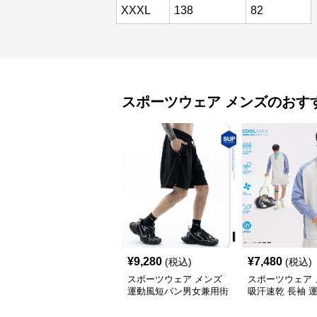
XXXL
138
82
スポーツウェア
メンズ
のおす
¥
9,280
¥
7,480
(税込)
(税込)
スポーツウェア メンズ
スポーツウェア 
運動風短パン男女兼用街
吸汗速乾 長袖 
系半ズボン春夏
着 男女兼用 春