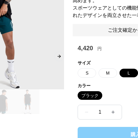
高めます。
スポーツウェアとしての機能
れたデザインを両立させた一
ご注文確定か
4,420
円
Next slide
サイズ
S
M
L
カラー
ブラック
1
購