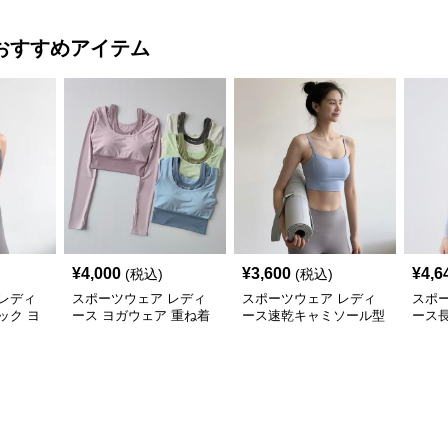
おすすめアイテム
¥
4,000
¥
3,600
¥
4,6
(税込)
(税込)
レディ
スポーツウェア レディ
スポーツウェア レディ
スポ
ック ヨ
ース ヨガウェア 重ね着
ース速乾キャミソール型
ース
乾 運動着
風 速乾 長袖トップス
ヨガ運動用トップス
乾フ