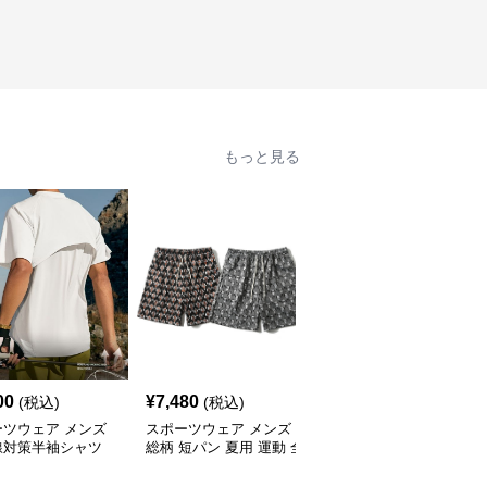
もっと見る
00
¥
7,480
¥
8,340
(税込)
(税込)
(税込)
ーツウェア メンズ
スポーツウェア メンズ
スポーツウェア メンズ
線対策半袖シャツ
総柄 短パン 夏用 運動 全
二重構造ショートパンツ
感 速乾 男女兼用
2色
紫外線防止軽量速乾 全6
色展開