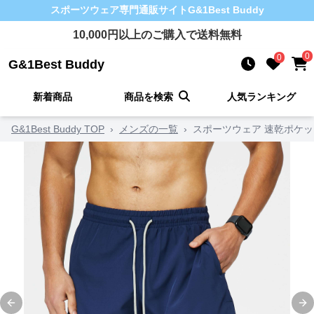
スポーツウェア
専門通販サイト
G&1Best Buddy
10,000
円以上のご購入で送料無料
0
0
G&1Best Buddy
新着商品
商品を検索
人気ランキング
G&1Best Buddy TOP
›
メンズの一覧
›
スポーツウェア 速乾ポケ
Previous slide
Ne