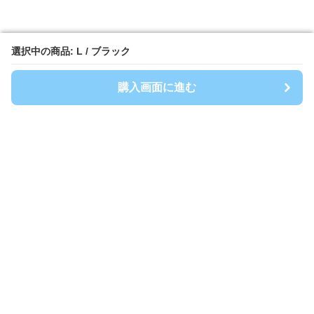
選択中の商品: L / ブラック
選択中の商品: L / ブラック
購入画面に進む
購入画面に進む
G&1Best Buddy
について
会社概要