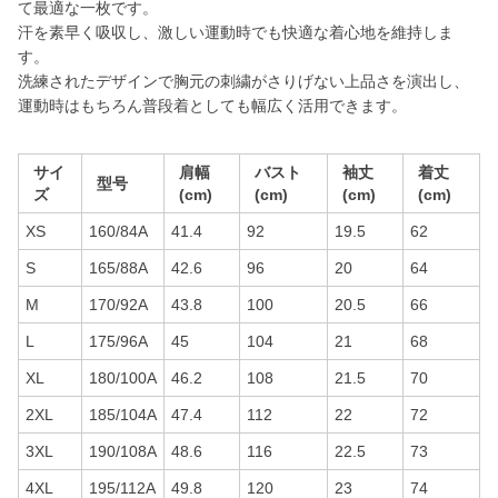
て最適な一枚です。
汗を素早く吸収し、激しい運動時でも快適な着心地を維持しま
す。
洗練されたデザインで胸元の刺繍がさりげない上品さを演出し、
運動時はもちろん普段着としても幅広く活用できます。
サイ
肩幅
バスト
袖丈
着丈
型号
ズ
(cm)
(cm)
(cm)
(cm)
XS
160/84A
41.4
92
19.5
62
S
165/88A
42.6
96
20
64
M
170/92A
43.8
100
20.5
66
L
175/96A
45
104
21
68
XL
180/100A
46.2
108
21.5
70
2XL
185/104A
47.4
112
22
72
3XL
190/108A
48.6
116
22.5
73
4XL
195/112A
49.8
120
23
74