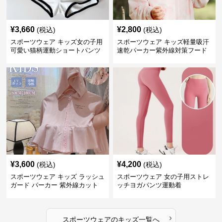
¥
3,660
¥
2,800
(税込)
(税込)
スポーツウェア キッズ女の子用
スポーツウェア キッズ軽量吸汗
可愛い猫柄運動ショートパンツ
速乾パーカー紫外線対策フード
付き男女兼用
¥
3,600
¥
4,200
(税込)
(税込)
スポーツウェア キッズ ラッシュ
スポーツウェア 女の子用ストレ
ガード パーカー 紫外線カット
ッチヨガパンツ運動着
吸汗速乾 軽量
›
スポーツウェア
の
キッズ
一覧へ