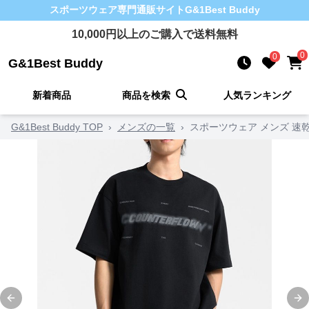
スポーツウェア
専門通販サイト
G&1Best Buddy
10,000
円以上のご購入で送料無料
0
0
G&1Best Buddy
新着商品
商品を検索
人気ランキング
G&1Best Buddy TOP
›
メンズの一覧
›
スポーツウェア メンズ 速
Previous slide
Ne