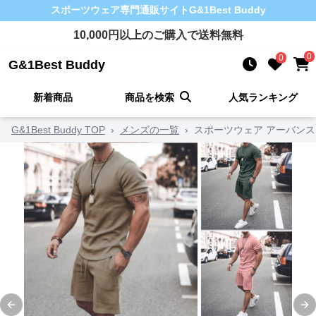
スポーツウェア
専門通販サイト
G&1Best Buddy
10,000
円以上のご購入で送料無料
0
0
G&1Best Buddy
新着商品
商品を検索
人気ランキング
G&1Best Buddy TOP
›
メンズの一覧
›
スポーツウェア アーバンス
Previous slide
Ne