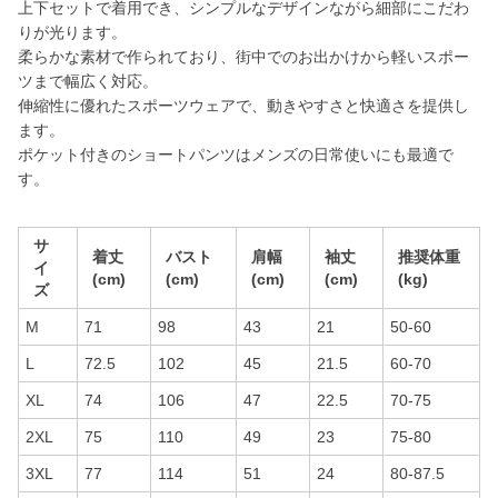
上下セットで着用でき、シンプルなデザインながら細部にこだわ
りが光ります。
柔らかな素材で作られており、街中でのお出かけから軽いスポー
ツまで幅広く対応。
伸縮性に優れたスポーツウェアで、動きやすさと快適さを提供し
ます。
ポケット付きのショートパンツはメンズの日常使いにも最適で
す。
サ
着丈
バスト
肩幅
袖丈
推奨体重
イ
(cm)
(cm)
(cm)
(cm)
(kg)
ズ
M
71
98
43
21
50-60
L
72.5
102
45
21.5
60-70
XL
74
106
47
22.5
70-75
2XL
75
110
49
23
75-80
3XL
77
114
51
24
80-87.5