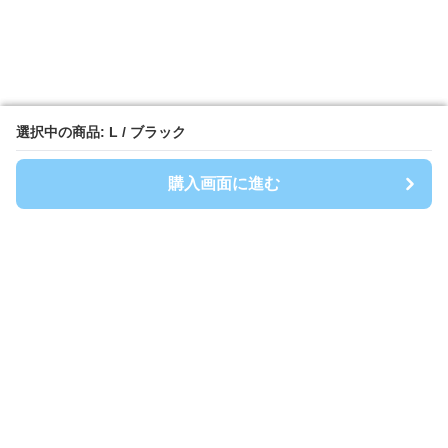
選択中の商品: L / ブラック
選択中の商品: L / ブラック
購入画面に進む
購入画面に進む
G&1Best Buddy
について