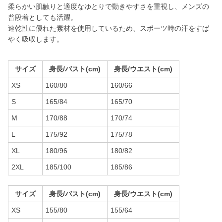
柔らかい肌触りと適度なゆとりで動きやすさを重視し、メンズの
普段着としても活躍。
速乾性に優れた素材を使用しているため、スポーツ時の汗をすば
やく吸収します。
サイズ
身長/バスト(cm)
身長/ウエスト(cm)
XS
160/80
160/66
S
165/84
165/70
M
170/88
170/74
L
175/92
175/78
XL
180/96
180/82
2XL
185/100
185/86
サイズ
身長/バスト(cm)
身長/ウエスト(cm)
XS
155/80
155/64