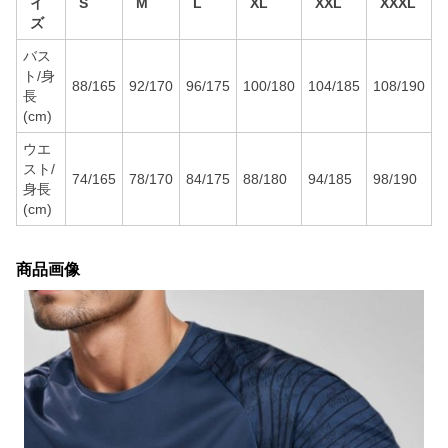
イ
S
M
L
XL
XXL
XXXL
ズ
バス
ト/身
88/165
92/170
96/175
100/180
104/185
108/190
長
(cm)
ウエ
スト/
74/165
78/170
84/175
88/180
94/185
98/190
身長
(cm)
商品画像