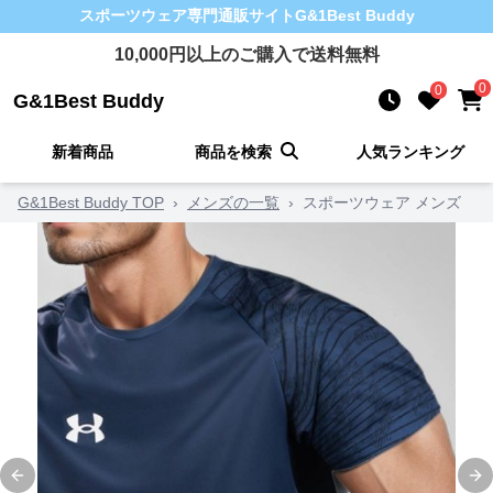
スポーツウェア
専門通販サイト
G&1Best Buddy
10,000
円以上のご購入で送料無料
0
0
G&1Best Buddy
新着商品
商品を検索
人気ランキング
G&1Best Buddy TOP
›
メンズの一覧
›
スポーツウェア メンズ
Previous slide
Ne