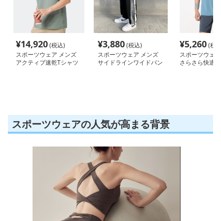
¥
14,920
¥
3,880
¥
5,260
(税込)
(税込)
(税込
スポーツウェア メンズ
スポーツウェア メンズ
スポーツウェア
アクティブ速乾Tシャツ
サイドラインワイドパン
さらさら快適速
ツ
半袖シャツ
スポーツウェアの人気が高まる背景