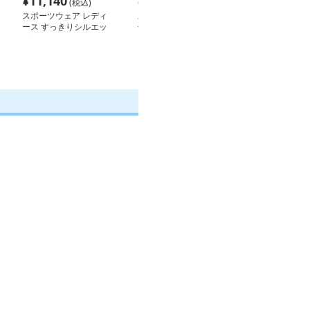
¥
11,140
¥
9,760
¥
3,000
(税込)
(税込)
(税込
スポーツウェア レディ
スポーツウェア レディ
スポーツウェア
ース すっきりシルエッ
ース スタイリッシュラ
か素材スポーツ
ト美脚レギンス
インセットアップ
ツ