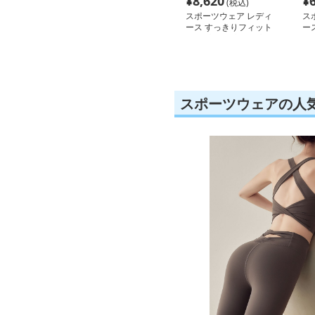
¥
8,620
¥
(税込)
スポーツウェア レディ
ス
ース すっきりフィット
ー
ジップアップトップス
ス
スポーツウェアの人