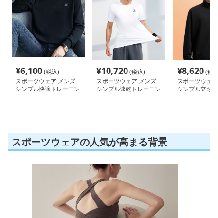
¥
6,100
¥
10,720
¥
8,620
(税込)
(税込)
(税込
スポーツウェア メンズ
スポーツウェア メンズ
スポーツウェア
シンプル快適トレーニン
シンプル速乾トレーニン
シンプル立ち襟
グウェア
グセット
ジャケット
スポーツウェアの人気が高まる背景